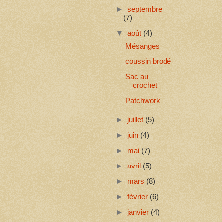
►
septembre
(7)
▼
août
(4)
Mésanges
coussin brodé
Sac au
crochet
Patchwork
►
juillet
(5)
►
juin
(4)
►
mai
(7)
►
avril
(5)
►
mars
(8)
►
février
(6)
►
janvier
(4)